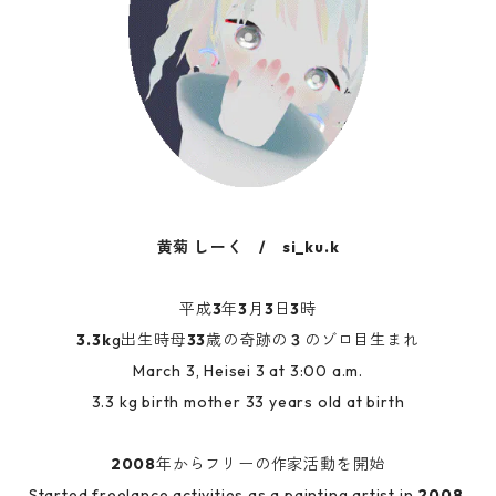
黄菊 しーく / si_ku.k
平成
3
年
3
月
3
日
3
時
3.3k
g出生時母
33
歳の奇跡の
３
のゾロ目生まれ
March 3, Heisei 3 at 3:00 a.m.
3.3 kg birth mother 33 years old at birth
2008
年からフリーの作家活動を開始
Started freelance activities as a painting artist in
2008
.