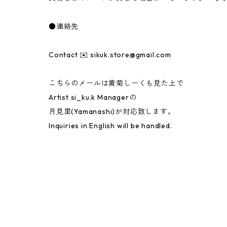
●連絡先
Contact ✉️
sikuk.store@gmail.com
こちらのメールは黄菊しーくも見た上で
Artist si_ku.k Managerの
月見里(Yamanashi)が対応致します。
Inquiries in English will be handled.