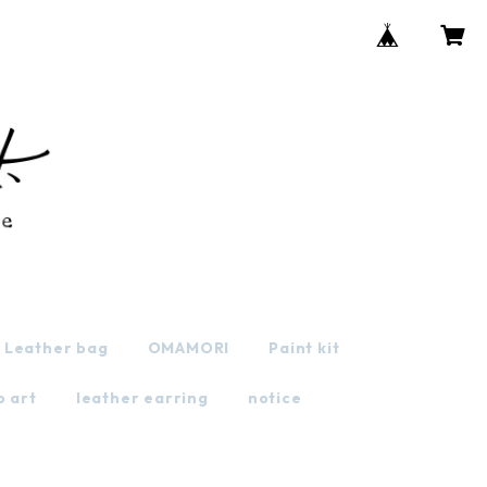
Leather bag
OMAMORI
Paint kit
o art
leather earring
notice