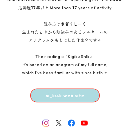
活動歴
17
年以上 More than
17
years of activity️
読み方は
きぎくしーく
生まれたときから馴染みのあるフルネームの
アナグラムをもとにした作家名です✧
The reading is “Kigiku Shīku.”
It’s based on an anagram of my full name,
which I’ve been familiar with since birth ✧
si_ku.k web site