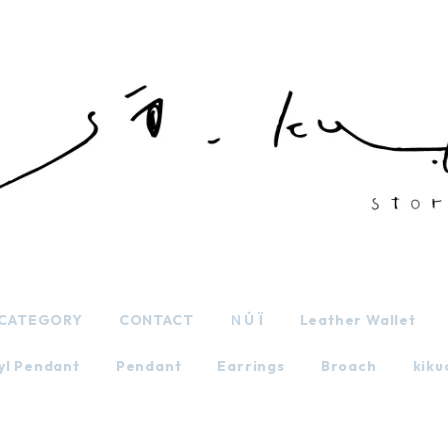
CATEGORY
CONTACT
ＮÚ Ï
Leather Wallet
yl Pendant
Pendant
Earrings
Broach
kiku