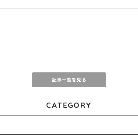
記事一覧を見る
CATEGORY