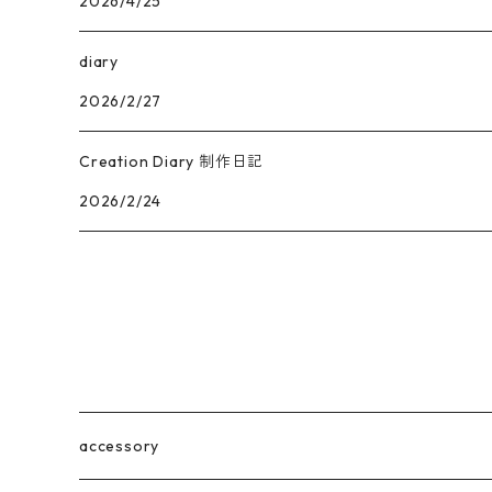
2026/4/25
diary
2026/2/27
Creation Diary 制作日記
2026/2/24
accessory