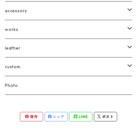
accessory
earrings
works
broach
wood objet
leather
pendant
Acryl plate
Bag
custom
sticker
Wallet
Digital painting
Photo
painting kit
Drawing Flake
保存
シェア
LINE
ポスト
OMAMORI
Drawing Flame