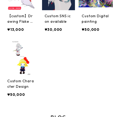
【custom】Dr
Custom SNS ic
Custom Digital
awing Flake オ
on available
painting
ーダーメイド
¥13,000
¥30,000
¥50,000
Custom Chara
cter Design
¥50,000