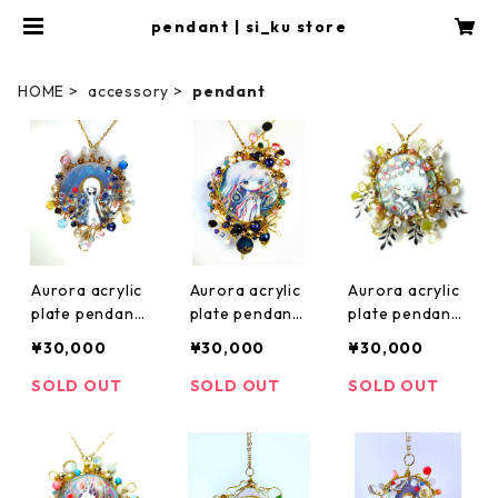
pendant | si_ku store
HOME
accessory
pendant
Aurora acrylic
Aurora acrylic
Aurora acrylic
plate pendant
plate pendant
plate pendant
season2
season2
season2
¥30,000
¥30,000
¥30,000
SOLD OUT
SOLD OUT
SOLD OUT