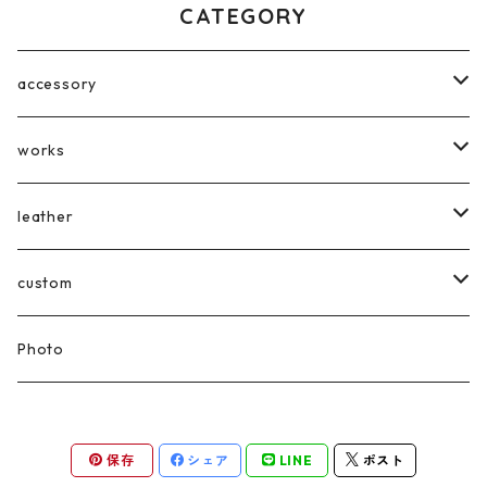
CATEGORY
accessory
earrings
works
broach
wood objet
leather
pendant
Acryl plate
Bag
custom
sticker
Wallet
Digital painting
Photo
painting kit
Drawing Flake
保存
シェア
LINE
ポスト
OMAMORI
Drawing Flame