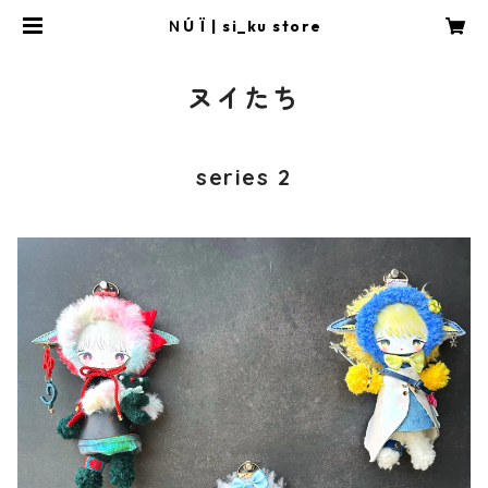
ＮÚ Ï | si_ku store
ヌイたち
series 2