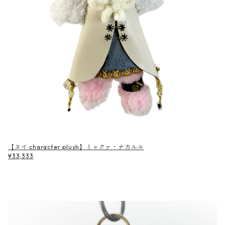
【ヌイ character plush】ミャクァ・ナカルユ
¥33,333