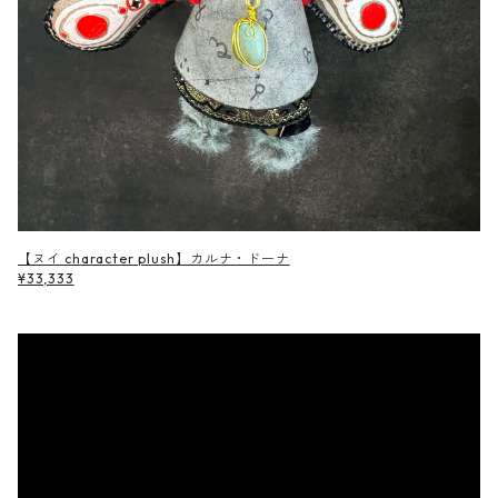
【ヌイ character plush】カルナ・ドーナ
¥33,333