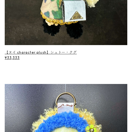
【ヌイ character plush】シュトー・クグ
¥33,333