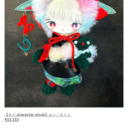
【ヌイ character plush】ムノ・ウミミ
¥33,333