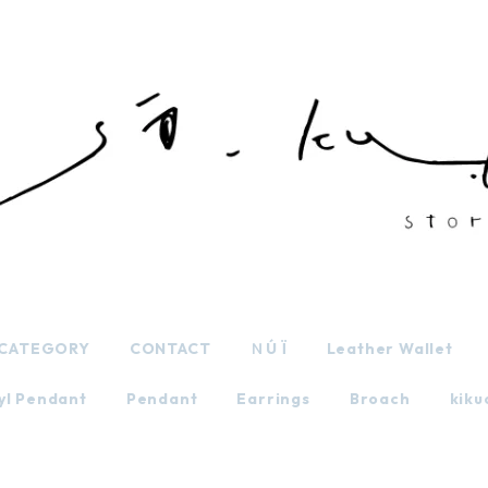
CATEGORY
CONTACT
ＮÚ Ï
Leather Wallet
yl Pendant
Pendant
Earrings
Broach
kiku