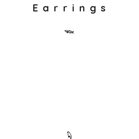
E a r r i n g s
𓆝
𓆐