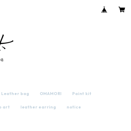
Leather bag
OMAMORI
Paint kit
o art
leather earring
notice