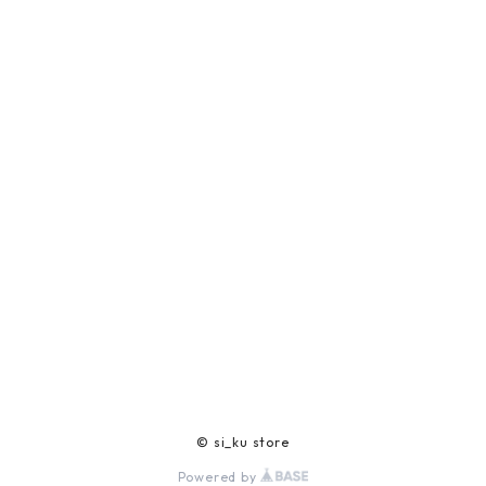
© si_ku store
Powered by