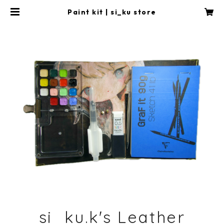
Paint kit | si_ku store
si_ku.k's Leather