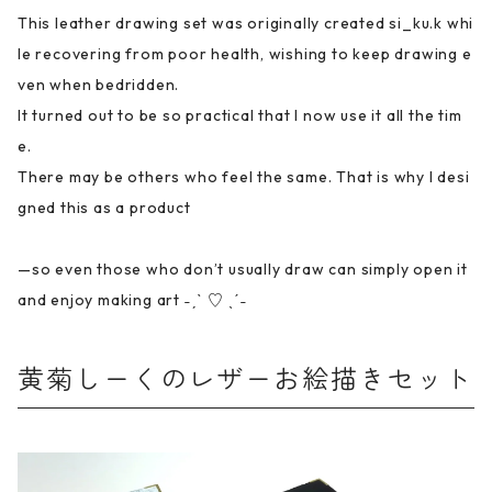
This leather drawing set was originally created si_ku.k whi
le recovering from poor health, wishing to keep drawing e
ven when bedridden.
It turned out to be so practical that I now use it all the tim
e.
There may be others who feel the same. That is why I desi
gned this as a product
—so even those who don’t usually draw can simply open it
and enjoy making art ˗ˏˋ ♡ ˎˊ˗
黄菊しーくのレザーお絵描きセット