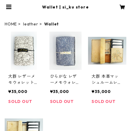
Wallet | si_ku store
HOME
leather
Wallet
大群 レザーメ
ひらがな レザ
大群 本革マッ
モウォレット／
ーメモウォレッ
シュルームレザ
大群 Leather M
ト／ひらがな L
ーウォレット L
¥35,000
¥35,000
¥35,000
emo Wallet
eather Memo
arge group Ge
Wallet
nuine Leather
SOLD OUT
SOLD OUT
SOLD OUT
Mushroom Lea
ther Wallet