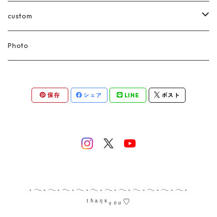
pendant
Acryl plate
Bag
custom
sticker
Wallet
Digital painting
Photo
painting kit
Drawing Flake
保存
シェア
LINE
ポスト
OMAMORI
Drawing Flame
Nui
charm
𓈒 𓂃 𓈒 𓂃 𓈒 𓂃 𓈒 𓂃 𓈒 𓂃 𓈒 𓂃 𓈒 𓂃 𓈒 𓂃 𓈒 𓂃 𓈒 𓂃 𓈒 𓂃 𓈒
ᵗ ʱ ᵃ ᵑ ᵏ ᵧ ₒ ᵤ ♡