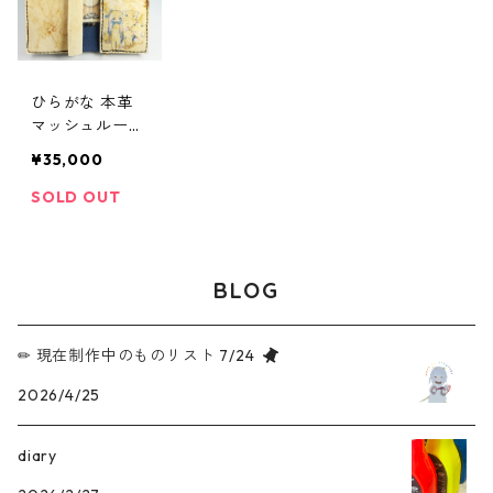
ひらがな 本革
マッシュルーム
レザーウォレッ
¥35,000
ト Hiragana G
enuine Leather
SOLD OUT
Mushroom Lea
ther Wallet
BLOG
✏︎ 現在制作中のものリスト 7/24
2026/4/25
diary