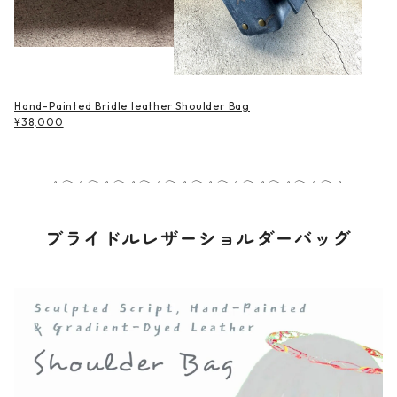
Hand-Painted Bridle leather Shoulder Bag
¥38,000
𓈒 𓂃 𓈒 𓂃 𓈒 𓂃 𓈒 𓂃 𓈒 𓂃 𓈒 𓂃 𓈒 𓂃 𓈒 𓂃 𓈒 𓂃 𓈒 𓂃 𓈒 𓂃 𓈒
ブライドルレザーショルダーバッグ