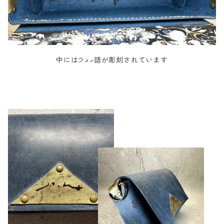
中には੭ ޚ ޤ語が彫刻されています